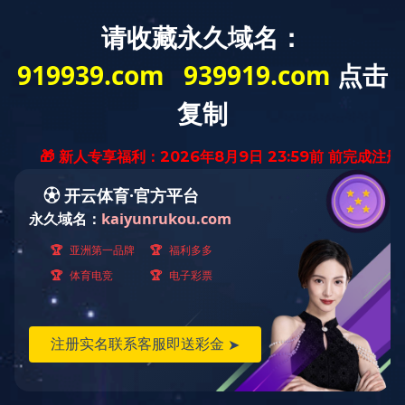
业绩展示
PERFORMANCE SHOW