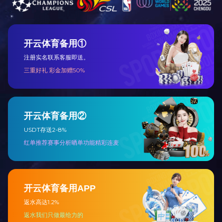
集团简介
党建动态
ky平台成立于2014年7月，是ky
强化党建引领 推动远方公司高质
平台集团股份有限公司的重要子
量发展
MORE→
MORE→
企业，肩负“助推建筑绿色革命，
关注党建动态,旨在宣传党的方针
领航产业和谐发展”的使命。
政策、展示党建动态。
版权所有：ky平台 电话：029-33136162
地址：陕西省咸阳市渭城区秦汉新城秦汉文创大厦16-17楼
陕ICP备15015023号-1
陕公网安备 61110202000221号
关注公众号
关注视频号
九游网页版·官方端网站
|
九游体育网页版登录入口
|
爱游戏在线官网_爱
游戏在线（中国）
|
开云手机端入口_开云（中国）
|
开云手机入口官网
|