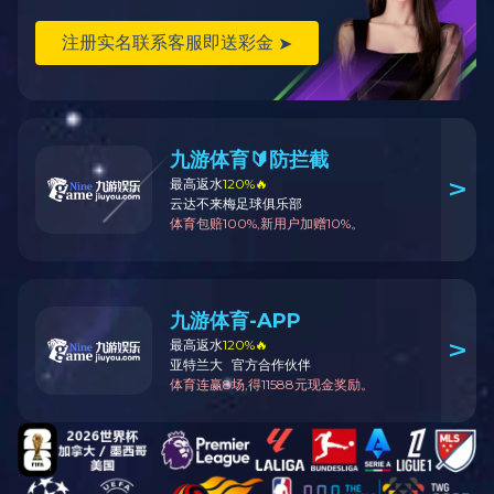
陕建产投集团纪委组织新提任干部开展警示教育活动
2025-11-21
...