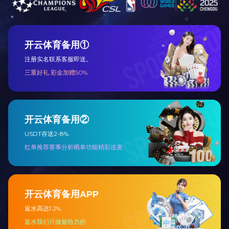
工业和信息化部印发《工业领域数据安全能力
2024
提升实施方案（2024-2026年）》
...
02-28
1
2
3
>>
集团简介
党建动态
ky平台成立于2014年7月，是ky
强化党建引领 推动远方公司高质
平台集团股份有限公司的重要子
量发展
MORE→
MORE→
企业，肩负“助推建筑绿色革命，
关注党建动态,旨在宣传党的方针
领航产业和谐发展”的使命。
政策、展示党建动态。
版权所有：ky平台 电话：029-33136162
地址：陕西省咸阳市渭城区秦汉新城秦汉文创大厦16-17楼
陕ICP备15015023号-1
陕公网安备 61110202000221号