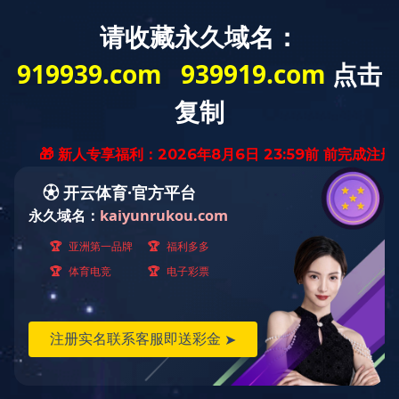
行业动态
INDUSTRY DYNAMIC
集团新闻
媒体聚焦
成员动态
通知公告
行业动
国务院印发《2024~2025年节能降碳行动方
2024
案》
...
05-29